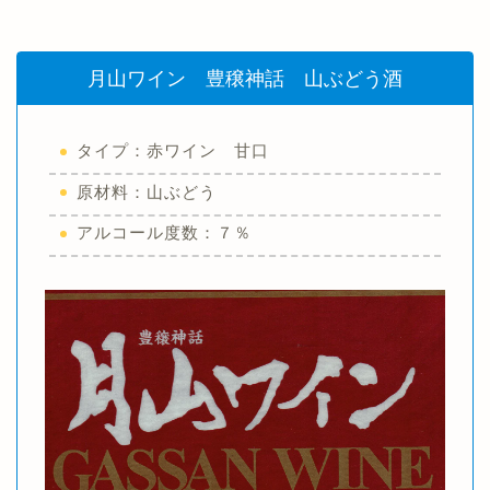
月山ワイン 豊穣神話 山ぶどう酒
タイプ：赤ワイン 甘口
原材料：山ぶどう
アルコール度数：７％