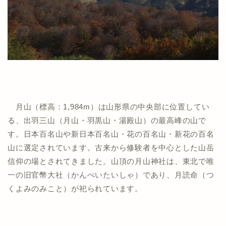
月山（標高：1,984m）は山形県の中央部に位置してい
る、出羽三山（月山・羽黒山・湯殿山）の最高峰の山で
す。日本百名山や新日本百名山・花の百名山・新花の百名
山に選定されています。古来から修験者を中心とした山岳
信仰の場とされてきました。山頂の月山神社は、東北で唯
一の旧官幣大社（かんぺいたいしゃ）であり、月読命（つ
くよみのみこと）が祀られています。