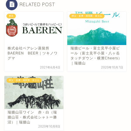
RELATED POST
東北
秩父・多摩・南関東・富士山
株式会社ベアレン蒸留所
瑞牆ビール・富士見平小屋ビ
BAEREN BEER｜ツキノワ
ール（富士見平小屋・八ヶ岳
グマ
タッチダウン・横濱Cheers）
｜瑞牆山
2021年6月4日
2020年10月7日
秩父・多摩・南関東・富士山
瑞牆山荘ワイン 赤・白（瑞
牆山荘・株式会社シャトー勝
沼）｜瑞牆山
2020年10月8日